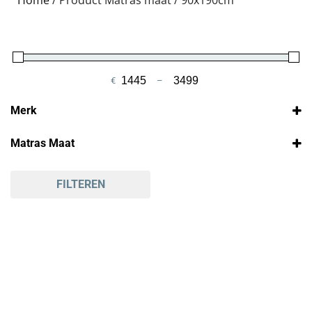
€
–
Minimale prijs
Maximale prijs
Merk
Multimo
Matras Maat
90x190cm
FILTEREN