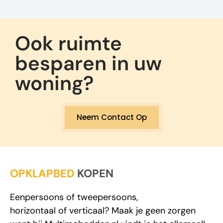
Ook ruimte
besparen in uw
woning?
Neem Contact Op
OPKLAPBED
KOPEN
Eenpersoons
of
tweepersoons
,
horizontaal
of
verticaal
? Maak je geen zorgen
want bij
Multimobedden.nl
vindt je het allemaal!