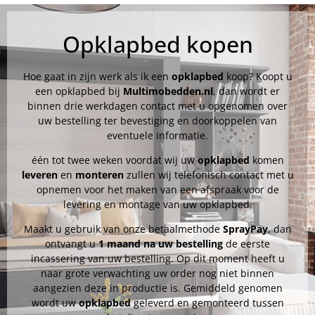
Opklapbed kopen
Hoe gaat in zijn werk als ik een
opklapbed
koop? Koopt u
een opklapbed bij
Multimobedden.nl
, dan wordt er
binnen drie werkdagen contact met u opgenomen over
uw bestelling ter bevestiging en doorkoppelen van
eventuele informatie.
één tot twee weken voordat wij uw
opklapbed
komen
leveren
en
monteren
zullen wij telefonisch contact met u
opnemen voor het maken van een afspraak voor de
levering en montage van uw opklapbed.
Maakt u gebruik van onze betaalmethode
SprayPay
, dan
ontvangt u
1 maand na uw bestelling
de eerste
incassering van uw bestelling. Op dit moment heeft u
naar grote verwachting uw order nog niet binnen
aangezien deze in productie is. Gemiddeld genomen
wordt uw
opklapbed
geleverd en gemonteerd tussen