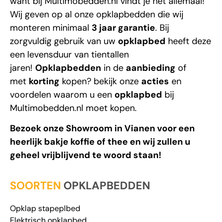
Wij geven op al onze opklapbedden die wij
monteren minimaal
3 jaar garantie
. Bij
zorgvuldig gebruik van uw
opklapbed
heeft deze
een levensduur van tientallen
jaren!
Opklapbedden
in de
aanbieding
of
met
korting
kopen? bekijk onze
acties
en
voordelen waarom u een
opklapbed
bij
Multimobedden.nl
moet kopen.
Bezoek onze Showroom in Vianen voor een
heerlijk bakje koffie of thee en wij zullen u
geheel vrijblijvend te woord staan!
SOORTEN
OPKLAPBEDDEN
Opklap stapeplbed
Elektrisch opklapbed
Opklapbed in kast