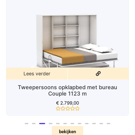
Lees verder
Tweepersoons Opklapbed Couple 1123
€
2.175,00
Gewaardeerd
0
uit
5
bekijken