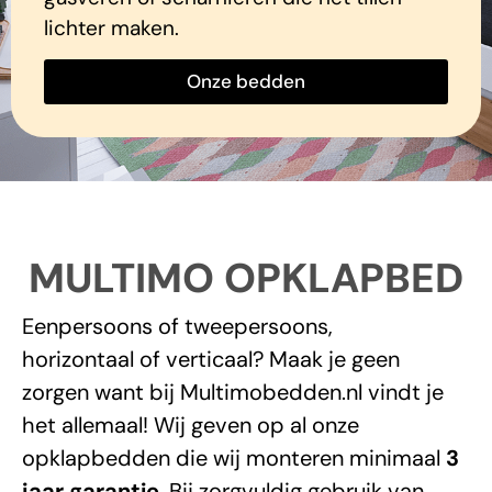
lichter maken.
Onze bedden
MULTIMO OPKLAPBED
Eenpersoons
of
tweepersoons
,
horizontaal
of
verticaal
? Maak je geen
zorgen want bij
Multimobedden.nl
vindt je
het allemaal! Wij geven op al onze
opklapbedden die wij monteren minimaal
3
jaar garantie
. Bij zorgvuldig gebruik van