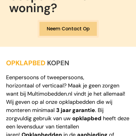
woning?
Neem Contact Op
OPKLAPBED
KOPEN
Eenpersoons
of
tweepersoons
,
horizontaal
of
verticaal
? Maak je geen zorgen
want bij
Multimobedden.nl
vindt je het allemaal!
Wij geven op al onze opklapbedden die wij
monteren minimaal
3 jaar garantie
. Bij
zorgvuldig gebruik van uw
opklapbed
heeft deze
een levensduur van tientallen
jaren!
Opklapbedden
in de
aanbieding
of