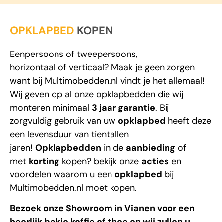
OPKLAPBED
KOPEN
Eenpersoons
of
tweepersoons
,
horizontaal
of
verticaal
? Maak je geen zorgen
want bij
Multimobedden.nl
vindt je het allemaal!
Wij geven op al onze opklapbedden die wij
monteren minimaal
3 jaar garantie
. Bij
zorgvuldig gebruik van uw
opklapbed
heeft deze
een levensduur van tientallen
jaren!
Opklapbedden
in de
aanbieding
of
met
korting
kopen? bekijk onze
acties
en
voordelen waarom u een
opklapbed
bij
Multimobedden.nl
moet kopen.
Bezoek onze Showroom in Vianen voor een
heerlijk bakje koffie of thee en wij zullen u