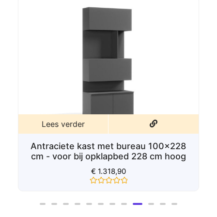
Lees verder
Kast met bureau 100x228 cm - voor bij
opklapbed 228 cm hoog
€
1.208,90
Gewaardeerd
0
uit
5