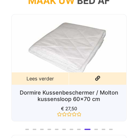
Lees verder
Dormire Texels wollen kussen 60x70
cm
€
75,00
Gewaardeerd
0
uit
5