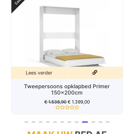
Lees verder
Tweepersoons Opklapbed Capsule
€
2.195,00
Gewaardeerd
0
uit
5
MAAK UW
BED AF