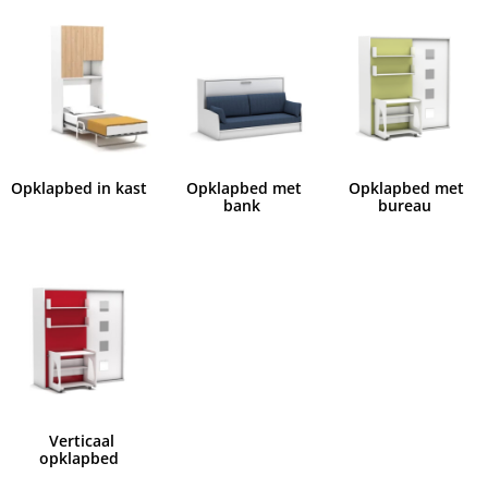
Opklapbed in kast
Opklapbed met
Opklapbed met
bank
bureau
Verticaal
opklapbed