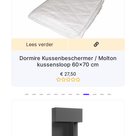
Lees verder
Dormire Texels wollen kussen 60x70
cm
€
75,00
Gewaardeerd
0
uit
5