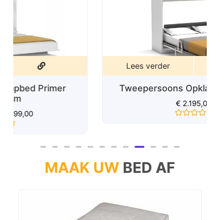
Lees verder
Tweepersoons Opklapbed Capsule
€
2.195,00
Gewaardeerd
0
uit
5
MAAK UW
BED AF