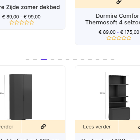
re Zijde zomer dekbed
Dormire Comfor
€
89,00
-
€
99,00
Thermosoft 4 seiz
Gewaardeerd
€
89,00
-
€
175,00
0
uit
5
Gewaardeerd
0
uit
5
verder
Lees verder