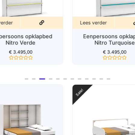
verder
Lees verder
persoons opklapbed
Eenpersoons opkla
Nitro Verde
Nitro Turquoise
€
3.495,00
€
3.495,00
Gewaardeerd
Gewaardeerd
0
0
uit
uit
5
5
Sale!