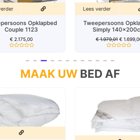
verder
Lees verder
persoons Opklapbed
Tweepersoons Opkl
Couple 1123
Simply 140x200
€
2.175,00
€
1.979,01
€
1.699,0
Gewaardeerd
Gewaardeerd
0
0
uit
uit
5
5
MAAK UW
BED AF