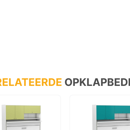
RELATEERDE
OPKLAPBED