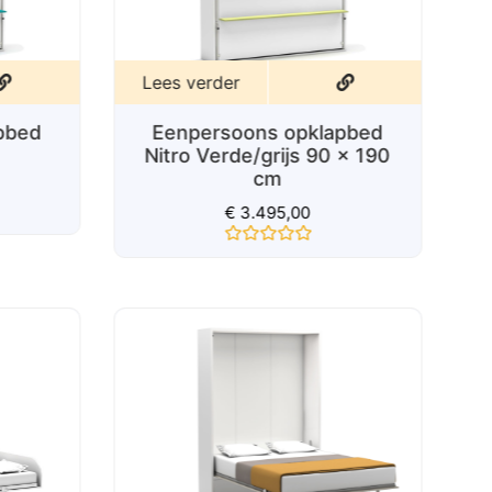
Lees verder
pbed
Eenpersoons opklapbed
Nitro Verde/grijs 90 x 190
cm
€
3.495,00
Gewaardeerd
0
uit
5