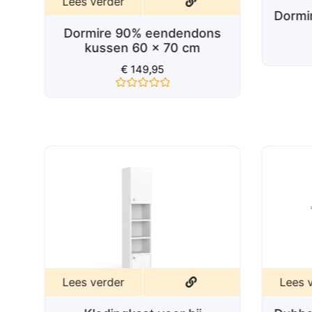
Lees verder
Dormi
Dormire 90% eendendons
s
kussen 60 x 70 cm
€
149,95
Gewaardeerd
0
uit
5
j
Lees verder
Lees 