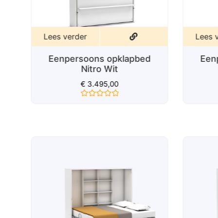
Lees verder
Lees 
Eenpersoons opklapbed
Een
Nitro Wit
€
3.495,00
Gewaardeerd
0
uit
5