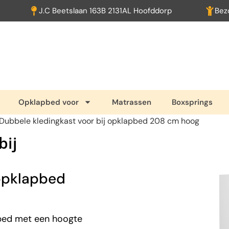
J.C Beetslaan 163B 2131AL Hoofddorp
Bez
Opklapbed voor
Matrassen
Boxsprings
Dubbele kledingkast voor bij opklapbed 208 cm hoog
bij
 opklapbed
pbed met een hoogte