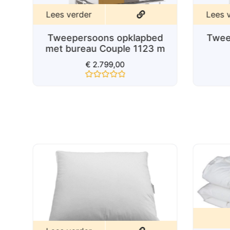
Lees verder
Lees 
Tweepersoons opklapbed
Twee
d
met bureau Couple 1123 m
€
2.799,00
Gewaardeerd
0
uit
5