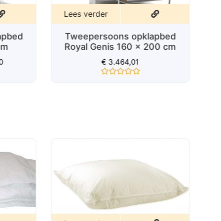
Lees verder
Tweepersoons opklapbed
E
apbed
Royal Genis 160 x 200 cm
cm
€
3.464,01
0
Gewaardeerd
0
uit
5