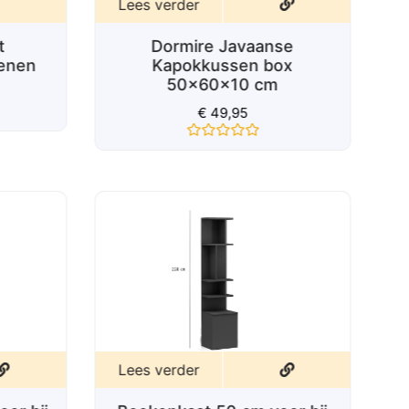
Lees verder
Dormire Javaanse
t
Kapokkussen box
oenen
50x60x10 cm
€
49,95
Gewaardeerd
0
uit
5
Lees verder