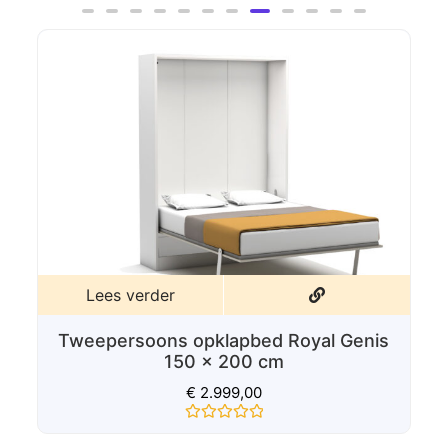
uit
5
Sale!
Lees verder
Tweepersoons opklapbed Primer
150x200cm
€
1.538,90
€
1.399,00
Gewaardeerd
0