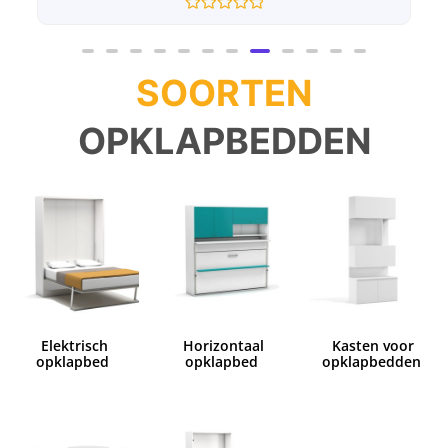
Gewaardeerd
0
uit
5
SOORTEN
OPKLAPBEDDEN
Elektrisch
Horizontaal
Kasten voor
opklapbed
opklapbed
opklapbedden