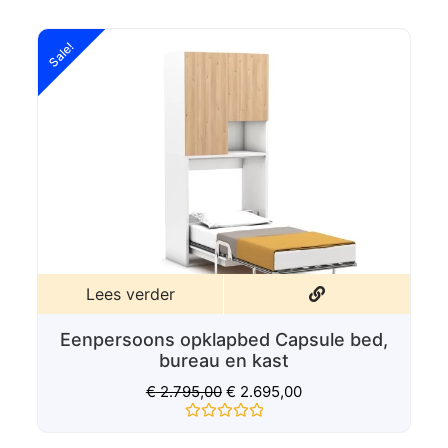
Sale!
Lees verder
Eenpersoons opklapbed Capsule bed
en bureau
€
2.279,00
€
2.079,00
Gewaardeerd
0