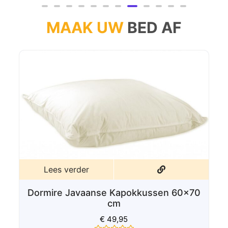
uit
5
MAAK UW
BED AF
Lees verder
70
Dormire Comfort Synthetische
bolletjes 60x70 cm
€
35,00