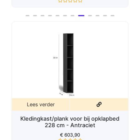
Gewaardeerd
0
uit
5
Lees verder
ij opklapbed
Antraciete kast met bureau 1
iet
cm - voor bij opklapbed 228 c
€
1.318,90