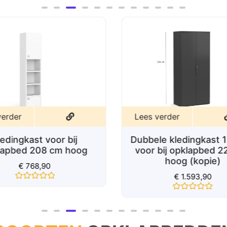
5
verder
Lees verder
ledingkast voor bij
Dubbele kledingkast 
lapbed 208 cm hoog
voor bij opklapbed 
hoog (kopie)
€
768,90
€
1.593,90
Gewaardeerd
0
Gewaardeerd
uit
0
5
uit
5