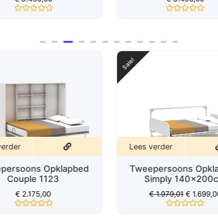
Gewaardeerd
Gewaardeerd
0
0
uit
uit
5
5
Sale!
verder
Lees verder
persoons Opklapbed
Tweepersoons Opkl
Couple 1123
Simply 140x200
€
2.175,00
€
1.979,01
€
1.699,0
Gewaardeerd
Gewaardeerd