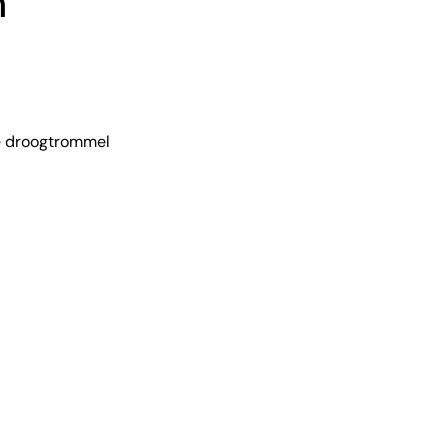
m
e droogtrommel