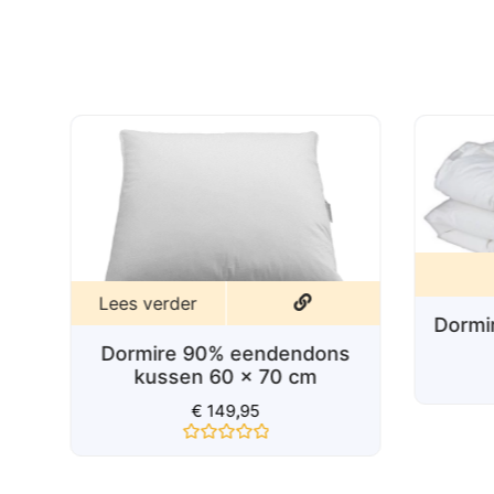
0
uit
5
Lees verder
Dormi
Dormire 90% eendendons
s
kussen 60 x 70 cm
€
149,95
Gewaardeerd
0
uit