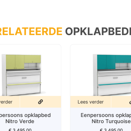
RELATEERDE
OPKLAPBED
verder
Lees verder
persoons opklapbed
Eenpersoons opkla
Nitro Verde
Nitro Turquoise
€
3.495,00
€
3.495,00