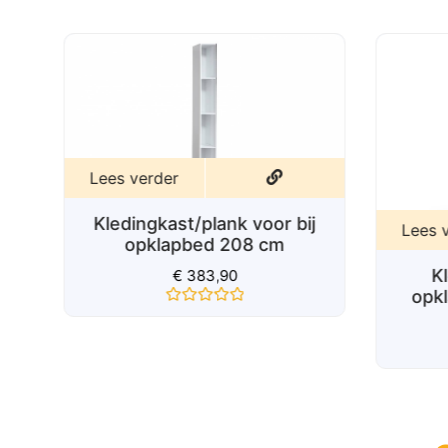
5
Lees verder
Kledingkast/plank voor bij
Lees 
opklapbed 208 cm
K
j
€
383,90
opk
Gewaardeerd
0
uit
5