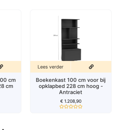
0
uit
5
Lees verder
100 cm
Boekenkast 100 cm voor bij
228 cm
opklapbed 228 cm hoog -
Antraciet
€
1.208,90
Gewaardeerd
0
uit
5