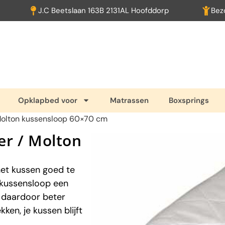
J.C Beetslaan 163B 2131AL Hoofddorp
Bez
Opklapbed voor
Matrassen
Boxsprings
Molton kussensloop 60×70 cm
r / Molton
het kussen goed te
 kussensloop een
 daardoor beter
en, je kussen blijft