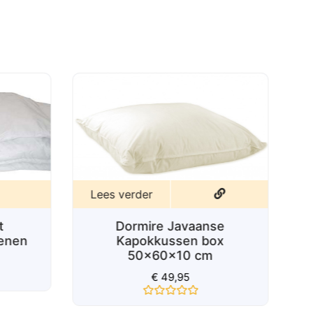
0
uit
5
Lees verder
Dormire Javaanse
t
Kapokkussen box
oenen
50x60x10 cm
€
49,95
Gewaardeerd