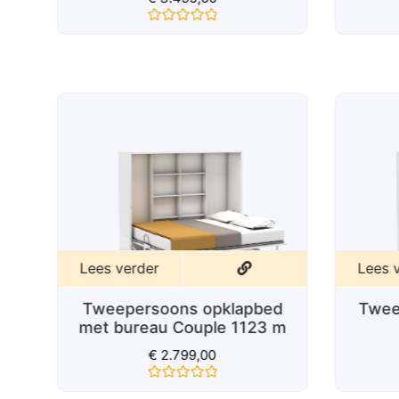
Gewaardeerd
0
uit
5
Lees verder
Lees 
Tweepersoons opklapbed
Twee
d
met bureau Couple 1123 m
€
2.799,00
Gewaardeerd