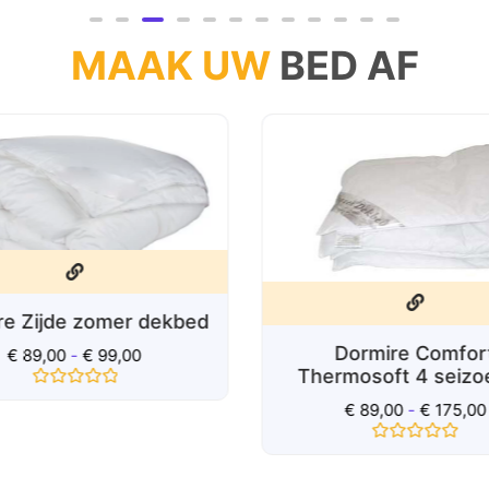
0
0
uit
uit
5
5
MAAK UW
BED AF
re Zijde zomer dekbed
Dormire Comfor
€
89,00
-
€
99,00
Thermosoft 4 seiz
Gewaardeerd
€
89,00
-
€
175,00
0
uit
5
Gewaardeerd
0
uit