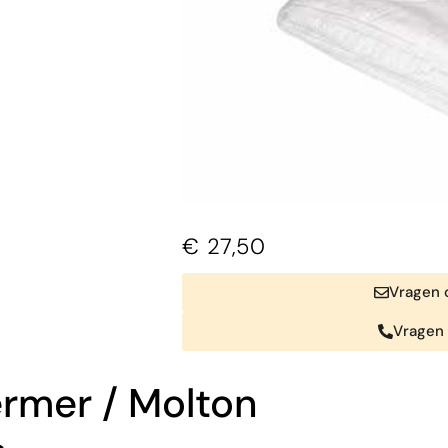
€
27,50
Vragen o
Vragen 
rmer / Molton