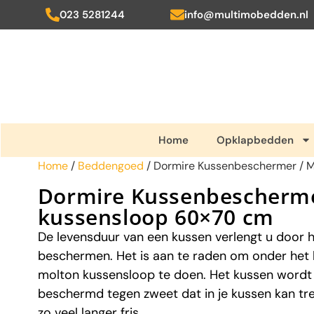
023 5281244
info@multimobedden.nl
Home
Opklapbedden
Home
/
Beddengoed
/ Dormire Kussenbeschermer / 
Dormire Kussenbescherme
kussensloop 60×70 cm
De levensduur van een kussen verlengt u door 
beschermen. Het is aan te raden om onder het
molton kussensloop te doen. Het kussen wordt
beschermd tegen zweet dat in je kussen kan trekk
zo veel langer fris.