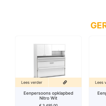
GE
Lees verder
Lees 
Eenpersoons opklapbed
Een
Nitro Wit
€
3.495,00