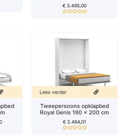
€
3.495,00
Gewaardeerd
0
uit
5
Lees verder
Tweepersoons opklapbed
E
apbed
Royal Genis 160 x 200 cm
cm
€
3.464,01
0
Gewaardeerd