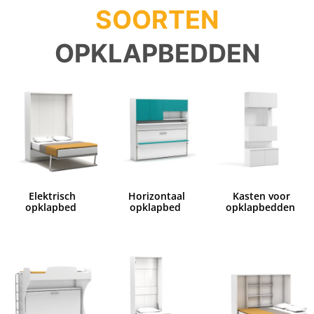
SOORTEN
OPKLAPBEDDEN
Elektrisch
Horizontaal
Kasten voor
opklapbed
opklapbed
opklapbedden