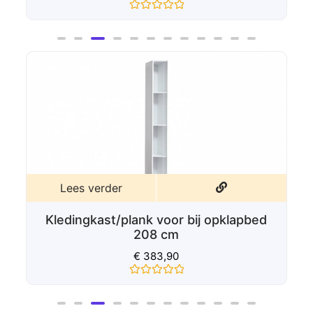
Gewaardeerd
0
uit
5
Lees verder
Kledingkast/plank voor bij opklapbed
208 cm
€
383,90
Gewaardeerd
0
uit
5