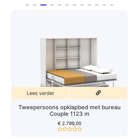
0
uit
5
Lees verder
Tweepersoons Opklapbed Couple 1123
€
2.175,00
Gewaardeerd
0
uit