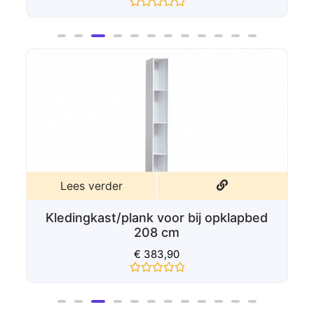
Lees verder
Kledingkast/plank voor bij opklapbed
208 cm
€
383,90
Gewaardeerd
0
uit
5
SOORTEN
OPKLAPBEDDEN