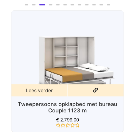
0
uit
5
Lees verder
Tweepersoons Opklapbed Couple 1123
€
2.175,00
Gewaardeerd
0
uit