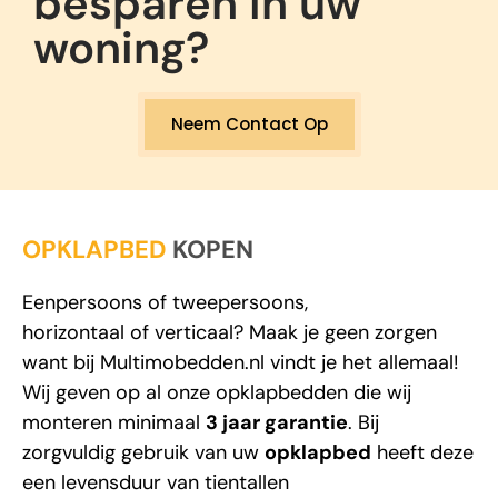
Neem Contact Op
OPKLAPBED
KOPEN
Eenpersoons
of
tweepersoons
,
horizontaal
of
verticaal
? Maak je geen zorgen
want bij
Multimobedden.nl
vindt je het allemaal!
Wij geven op al onze opklapbedden die wij
monteren minimaal
3 jaar garantie
. Bij
zorgvuldig gebruik van uw
opklapbed
heeft deze
een levensduur van tientallen
jaren!
Opklapbedden
in de
aanbieding
of
met
korting
kopen? bekijk onze
acties
en
voordelen waarom u een
opklapbed
bij