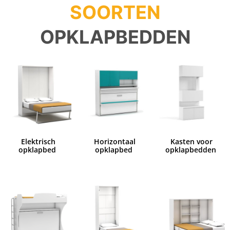
Elektrisch
Horizontaal
Kasten voor
opklapbed
opklapbed
opklapbedden
Opklap stapelbed
Opklapbed 1
Opklapbed 2
persoons
persoons