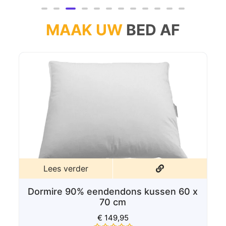
5
MAAK UW
BED AF
Dormire Zijde zomer dekbed
€
89,00
-
€
99,00
Gewaardeerd
0
uit
5