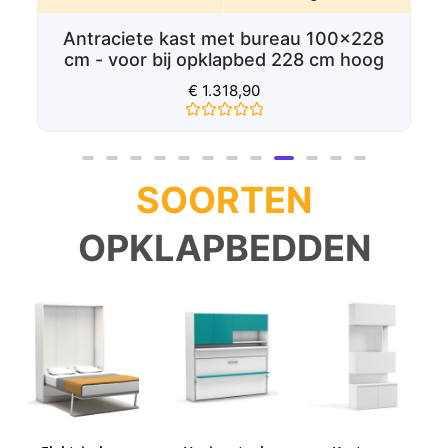
Lees verder
Kast met bureau 100x228 cm - voor bij
opklapbed 228 cm hoog
€
1.208,90
Gewaardeerd
0
uit
5
SOORTEN
OPKLAPBEDDEN