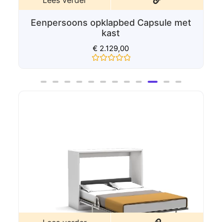
Lees verder
Eenpersoons opklapbed Capsule met
kast
€
2.129,00
Gewaardeerd
0
uit
5