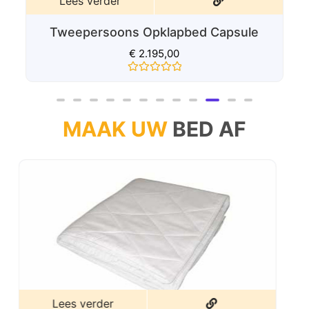
Lees verder
Tweepersoons Opklapbed Capsule
€
2.195,00
Gewaardeerd
0
uit
5
MAAK UW
BED AF