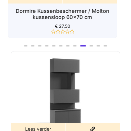
Lees verder
Dormire Texels wollen kussen 60x70
cm
€
75,00
Gewaardeerd
0
uit
5