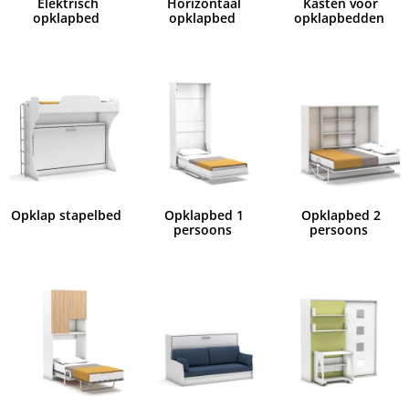
Elektrisch
Horizontaal
Kasten voor
opklapbed
opklapbed
opklapbedden
Opklap stapelbed
Opklapbed 1
Opklapbed 2
persoons
persoons