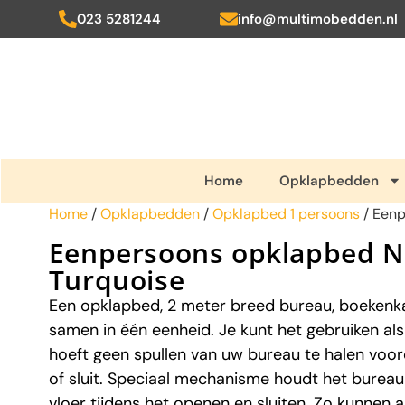
023 5281244
info@multimobedden.nl
Home
Opklapbedden
Home
/
Opklapbedden
/
Opklapbed 1 persoons
/ Eenp
Eenpersoons opklapbed N
Turquoise
Een opklapbed, 2 meter breed bureau, boekenka
samen in één eenheid. Je kunt het gebruiken als
hoeft geen spullen van uw bureau te halen voo
of sluit. Speciaal mechanisme houdt het bureau a
vloer tijdens het openen en sluiten. Zo kunnen al