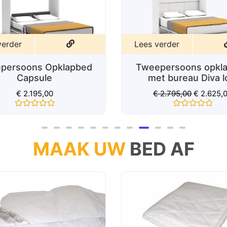
Lees verder
Lees verder
Tweepersoons opklapbed
Tweepersoo
met bureau Diva loft
Div
€
2.795,00
€
2.625,00
€
2.325,5
Gewaardeerd
Gewa
0
0
uit
uit
5
5
MAAK UW
BED AF