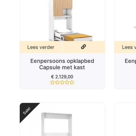
Lees verder
Lees 
Eenpersoons opklapbed
Een
Capsule
S
€
1.599,00
Gewaardeerd
0
uit
5