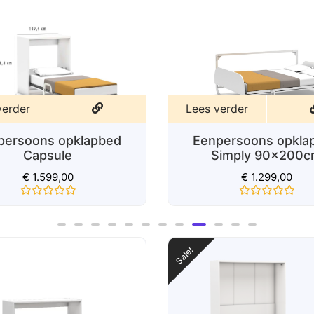
verder
Lees verder
persoons opklapbed
Eenpersoons opkla
imply 90x200cm
Primer Life
€
1.299,00
€
1.195,00
€
999,0
Gewaardeerd
Gewaardeerd
0
0
uit
uit
5
5
Sale!
Sale!