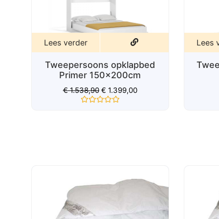
Lees verder
pklapbed
Tweepersoons Opklapbed
200cm
Capsule
399,00
€
2.195,00
d
Gewaardeerd
0
uit
5