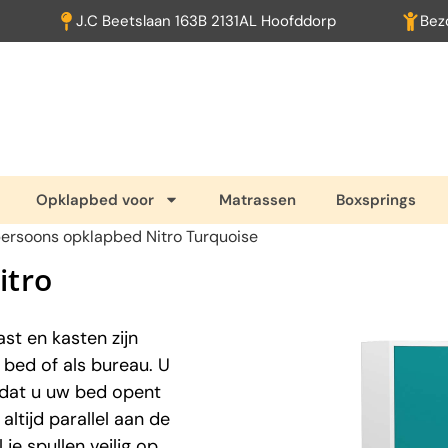
J.C Beetslaan 163B 2131AL Hoofddorp
Bez
Opklapbed voor
Matrassen
Boxsprings
ersoons opklapbed Nitro Turquoise
itro
st en kasten zijn
 bed of als bureau. U
rdat u uw bed opent
ltijd parallel aan de
 je spullen veilig op