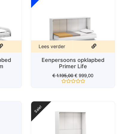
Lees verder
Eenpersoons opklapbed met
pbed
bank Antraciet
€
2.799,00
0
Gewaardeerd
0
uit
5