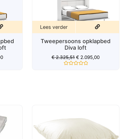
Lees verder
ns opklapbed
Tweepersoons opklapbed
a loft
Suit bruin
1
€
2.095,00
€
4.795,00
ardeerd
Gewaardeerd
0
uit
5