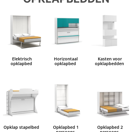
Elektrisch
Horizontaal
Kasten voor
opklapbed
opklapbed
opklapbedden
Opklap stapelbed
Opklapbed 1
Opklapbed 2
persoons
persoons