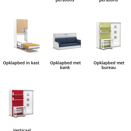
Opklapbed in kast
Opklapbed met
Opklapbed met
bank
bureau
Verticaal