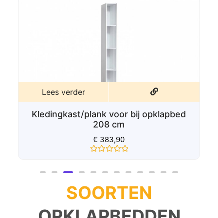
Lees verder
Kledingkast/plank voor bij opklapbed
208 cm
€
383,90
Gewaardeerd
0
uit
5
SOORTEN
OPKLAPBEDDEN