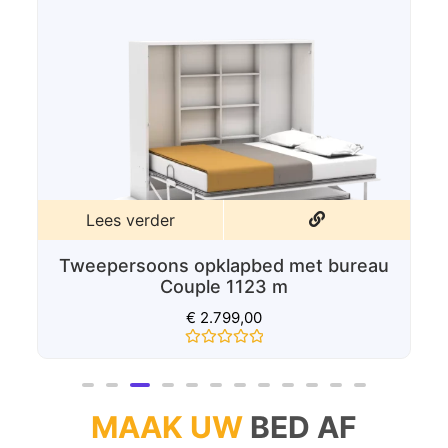
Lees verder
Tweepersoons opklapbed met bureau
Couple 1123 m
€
2.799,00
Gewaardeerd
0
uit
5
MAAK UW
BED AF