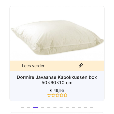
L
Lees verder
Dorm
Dormire Javaanse Kapokkussen box
50x60x10 cm
€
49,95
Gewaardeerd
0
uit
5