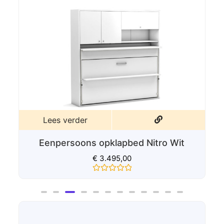
Lees verder
Eenpersoons opklapbed Nitro Verde
€
3.495,00
Gewaardeerd
0
uit
5